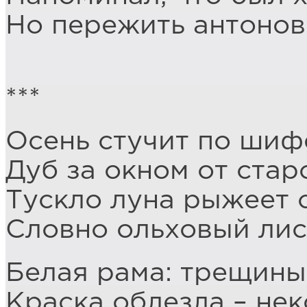
Но пережить антоновк
***
Осень стучит по шифе
Дуб за окном от стар
Тускло луна рыжеет с
Словно ольховый лис
Белая рама: трещины 
Краска облезла – нек