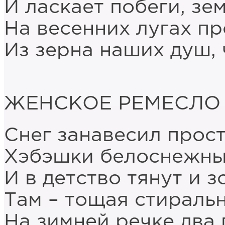
И ласкает побеги, зе
На весенних лугах п
Из зерна наших душ, 
ЖЕНСКОЕ РЕМЕСЛО
Снег занавесил прос
Хэбэшки белоснежные
И в детство тянут и з
Там – тощая стиральн
На зимней речке два 