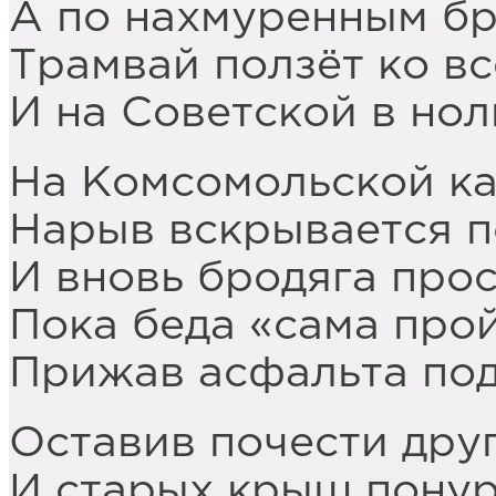
А по нахмуренным б
Трамвай ползёт ко вс
И на Советской в нол
На Комсомольской к
Нарыв вскрывается 
И вновь бродяга прос
Пока беда «сама прой
Прижав асфальта по
Оставив почести дру
И старых крыш понур