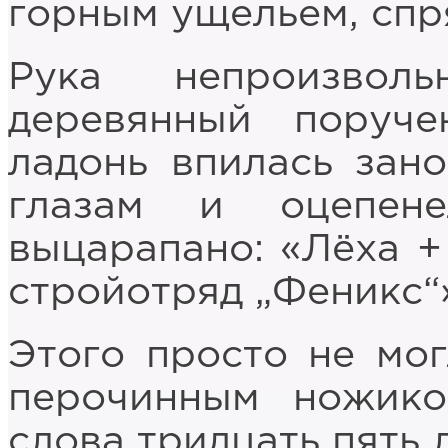
горным ущельем, спр
Рука непроизвол
деревянный поруче
ладонь впилась зано
глазам и оцепен
выцарапано: «Лёха + 
стройотряд „Феникс“
Этого просто не мо
перочинным ножико
слова тридцать пять л