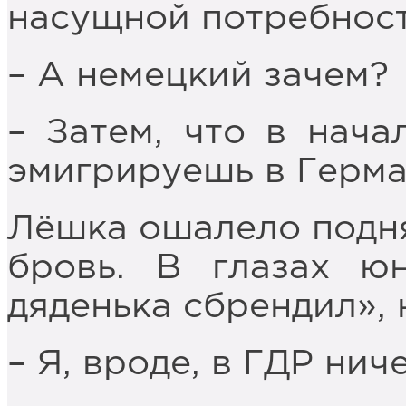
насущной потребнос
– А немецкий зачем?
– Затем, что в нача
эмигрируешь в Герм
Лёшка ошалело подн
бровь. В глазах ю
дяденька сбрендил», 
– Я, вроде, в ГДР нич