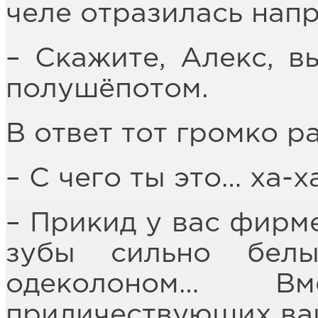
челе отразилась нап
– Скажите, Алекс, в
полушёпотом.
В ответ тот громко р
– С чего ты это… ха-х
– Прикид у вас фирм
зубы сильно белы
одеколоном… Вме
приличествующих ваш