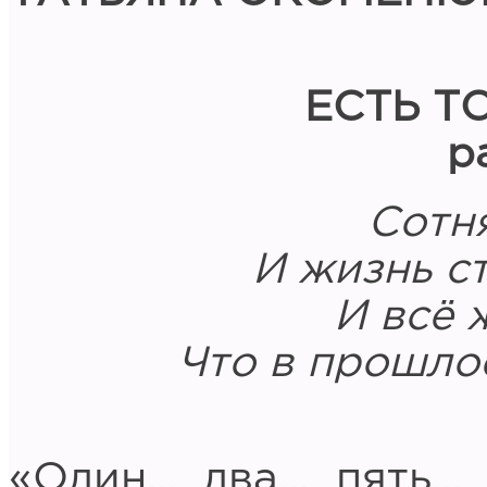
ЕСТЬ Т
р
Сотня
И жизнь ст
И всё 
Что в прошлое
«Один… два… пять… 