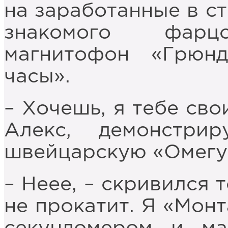
на заработанные в ст
знакомого фарцо
магнитофон «Грюн
часы».
– Хочешь, я тебе св
Алекс, демонстри
швейцарскую «Омегу
– Неее, – скривился 
не прокатит. Я «Монт