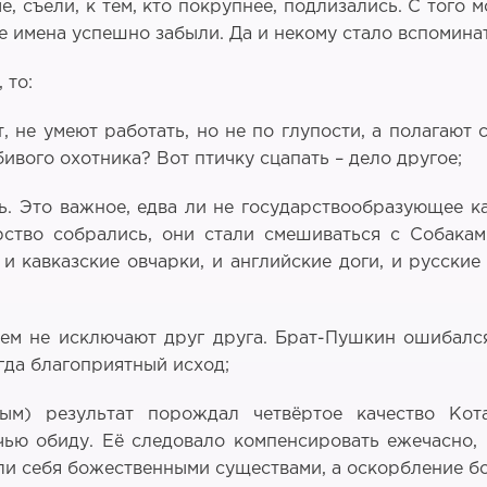
е, съели, к тем, кто покрупнее, подлизались. С того 
 имена успешно забыли. Да и некому стало вспоминать
 то:
, не умеют работать, но не по глупости, а полагают
ивого охотника? Вот птичку сцапать – дело другое;
ь. Это важное, едва ли не государствообразующее 
рство собрались, они стали смешиваться с Собака
 кавказские овчарки, и английские доги, и русские
ем не исключают друг друга. Брат-Пушкин ошибался,
егда благоприятный исход;
ым) результат порождал четвёртое качество Кота
чью обиду. Её следовало компенсировать ежечасно,
тали себя божественными существами, а оскорбление бо