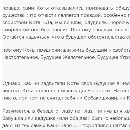
правда, сами Коты отказывались признавать обиду
существа (что отчасти является правдой, особенно 
свойством Кота. «Да, мы ленивы, блудливы, чересчу
смиренным она благоволит. Поэтому нападки на нас 
Остаётся надеяться, что в будущем обстоятельства с
поэтому Коты предпочитали жить будущим – свойст
Настоятельное, Будущее Желательное, Будущее Уг
Однако, как ни задвигали Коты своё будущее в неоп
чистого Кота стало не сыскать днём с огнём. Насел
никто, при том, не считал себя ни Собакошками, ни
Разумеется, в беседе с глазу на глаз, тяпнув для 
бабушка или дедушка (или оба два) были с небольшо
да-с, из тех самых Кане-Бале…» – торопливо шептал 