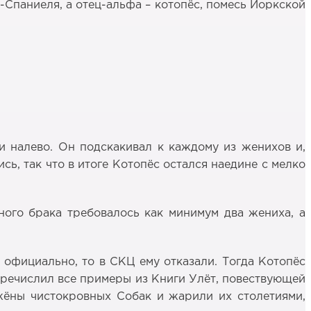
-Спаниеля, а отец-альфа – котопёс, помесь Йоркской
и налево. Он подскакивал к каждому из женихов и,
ь, так что в итоге Котопёс остался наедине с мелко
ного брака требовалось как минимум два жениха, а
 официально, то в СКЦ ему отказали. Тогда Котопёс
еречислил все примеры из Книги Улёт, повествующей
 жёны чистокровных Собак и жарили их столетиями,