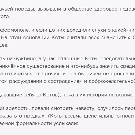
ачьей породы, вызывали в обществе здоровое недове
ого.
ормополе, и если до них доходили слухи о какой-ни
. На этом основании Коты считали всех знаменитых 
щее.
ь на чужбине, а у нас сплошные Коты, следовательн
 никчёмное существование и что-нибудь значить среди
а отличаться от прочих, и она бы ничем не прослав
этом рассуждении с состраданием и доброжелательно
ававшие себя за Котов), пока в их истории не возник
ой зрелости, повели смотреть невесту, случилось пе
азать о предках. (Коты весьма щепетильны относите
даемой формальности услыхали: