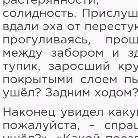
растерянности, 
солидность. Прислуша
вдали эха от пересту
прогуливаясь, пр
между забором и зд
тупик, заросший кр
покрытыми слоем пыл
ушёл? Задним ходом? 
Наконец увидел каку
пожалуйста, – спра