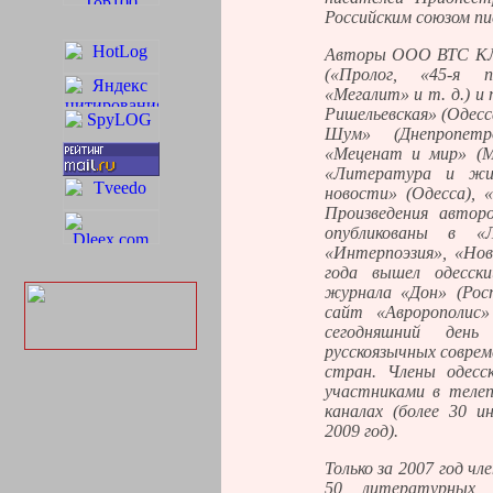
Российским союзом пи
Авторы ООО ВТС КЛУ
(«Пролог, «45-я п
«Мегалит» и т. д.) и
Ришельевская» (Одесс
Шум» (Днепропетро
«Меценат и мир» (М
«Литература и жиз
новости» (Одесса), 
Произведения автор
опубликованы в «Л
«Интерпоэзия», «Но
года вышел одесск
журнала «Дон» (Рост
сайт «Авророполис» 
сегодняшний день
русскоязычных соврем
стран. Члены одесс
участниками в телеп
каналах (более 30 
2009 год).
Только за 2007 год ч
50 литературных 