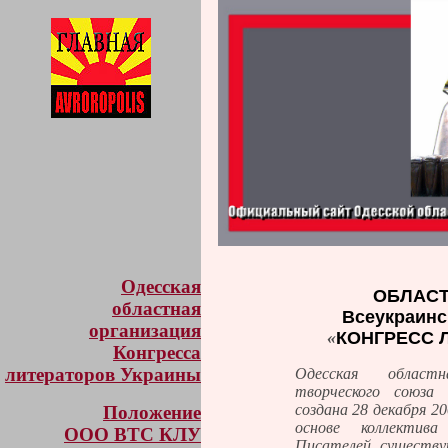
Одесская
ОБЛАСТ
областная
Всеукраинс
организация
«
КОНГРЕСС 
Конгресса
литераторов Украины
Одесская областн
творческого союза
создана 28 декабря 2
Положение
основе коллектив
ООО ВТС КЛУ
Писателей, существую