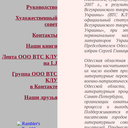
2007 г., в результ
Руководство
Всеукраинского творч
Украины» (ВТС КЛУ
Художественный
официальный статус
совет
Всеукраинского творч
Украины», при э
Контакты
первоначальное н
литераторов Украи
Наши книги
Председателем Одесс
избран Сергей Главацк
Лента ООО ВТС КЛУ
Одесская областная 
на LJ
Украины насчитывает 
их число входят про
Группа ООО ВТС
литературные перево
КЛУ
военно-патриотичес
в Контакте
Одесской област
литературным проц
Санкт-Петербурга
Наши друзья
организации охват
процесса и выход
Поддерживаются 
писателями городо
литературным сою
писателей Приднест