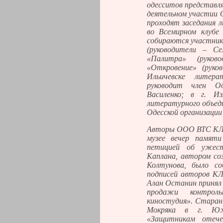
одесситов представл
деятельном участии О
проходят заседания л
во Всемирном клубе
собираются участни
(руководители – С
«Палитра» (руков
«Откровение» (руко
Ильичевске литера
руководит член О
Василенко; в г. Из
литературного объеди
Одесской организаци
Авторы ООО ВТС КЛУ
музее вечер памяти
петицией об ужест
Каплана, автором со
Колтунова, было со
подписей авторов КЛ
Алан Останин принял
продажи контрол
киностудия». Старан
Мокряка в г. Юж
«Защитникам отече