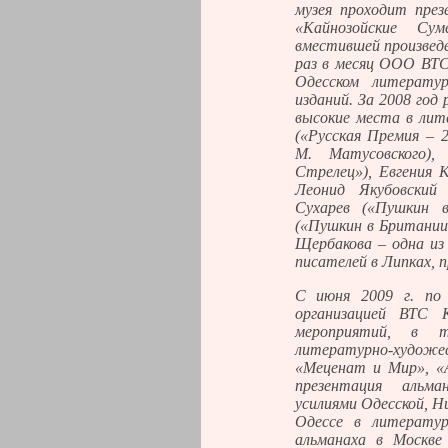
музея проходит през
«Кайнозойские Сум
вместившей произведе
раз в месяц ООО ВТС
Одесском литерату
изданий. За 2008 го
высокие места в лит
(«Русская Премия – 2
М. Матусовского),
Стрелец»), Евгения 
Леонид Якубовский
Сухарев («Пушкин в
(«Пушкин в Британи
Щербакова – одна из
писателей в Липках, 
С июня 2009 г. по 
организацией ВТС 
мероприятий, в т
литературно-художе
«Меценат и Мир», «
презентация альм
усилиями Одесской, Н
Одессе в литератур
альманаха в Москве