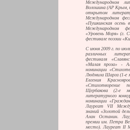
Международном ли
Волошина (АР Крым, п
открытом литерату
Международном фест
«Пушкинская осень в
Международном фес
«Уровень Моря» (г. 
фестивале поэзии «Кие
С июня 2009 г. по июл
различных литер
фестиваля «Славян
«Малая проза» - Ал
номинации «Стихотв
Людмила Шарга (1-е м
Евгения Краснояр
«Стихотворение 
Щербакова (2-е м
литературного конку
номинации «Граждан
Лауреат VII Междун
знаний «Золотой дел
Алан Останин. Лау
премии им. Петра Вег
место). Лауреат II 