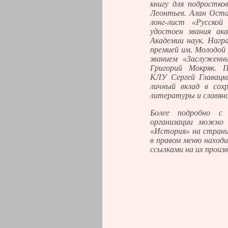
книгу для подростко
Леонтьев. Алан Оста
лонг-лист «Русско
удостоен звания ак
Академии наук. Нагр
премией им. Молодо
званием «Заслуженн
Григорий Мокряк. П
КЛУ Сергей Главацк
личный вклад в сохр
литературы и славянс
Более подробно с
организации можно 
«История» на стран
в правом меню наход
ссылками на их произв