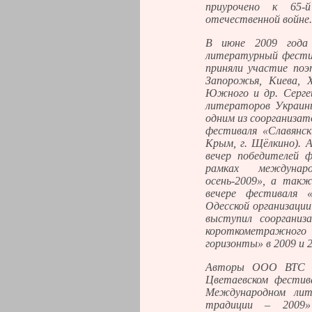
приурочено к 65-
отечественной войне.
В июне 2009 года 
литературный фести
приняли участие поэ
Запорожья, Киева, Х
Южного и др. Серге
литераторов Украин
одним из соорганиза
фестиваля «Славянск
Крым, г. Щёлкино).
вечер победителей 
рамках междунар
осень-2009», а так
вечере фестиваля 
Одесской организаци
выступил соорганиз
короткометражно
горизонты» в 2009 и 2
Авторы ООО ВТС К
Цветаевском фестивал
Международном лит
традиции – 2009»