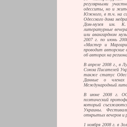
регулярными участ
одесситы, но и жите
Южного, в т.ч. на сц
Одесского дома медра
Дом-музея им. К
литературные вечера
или авангардном муз
2007 г. по июнь 200
«Мастер и Маргар
проводит авторские 
об авторах на регион
В апреле 2008 г., в 
Союза Писателей Укр
также статус Одесс
Данные о члена
Международный лите
В июне 2008 г. О
поэтический протофе
который съезжаются
Украины. Фестивал
открытых вечеров и 
1 ноября 2008 г. в З