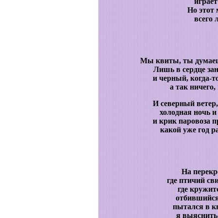
играет
Но этот
всего 
Мы квиты, ты думаеш
Лишь в сердце зан
и черный, когда-т
а так ничего,
И северный ветер
холодная ночь и
и крик паровоза 
какой уже год р
На перекр
где птичий св
где кружит
отбившийся 
пытался в к
я выяснить