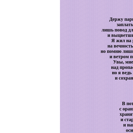
Держу пари
заплаты
лишь повод д
и выцветши
Я жил на 
на вечность
но помню лишь
и ветром 
Увы, мне
над пропа
но я ведь
и сохра
В по
с ора
храня
и ста
и н
оси