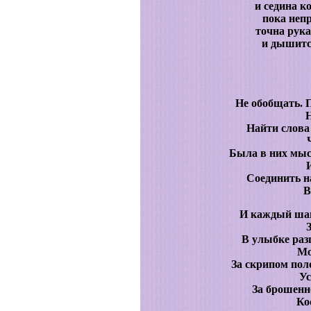
и седина к
пока неп
точна рука
и дышится
Не обобщать. 
Н
Найти слова
Была в них мыс
Соединить н
В
И каждый шаг
В улыбке раз
Мо
За скрипом пол
Ус
За брошенн
Ко