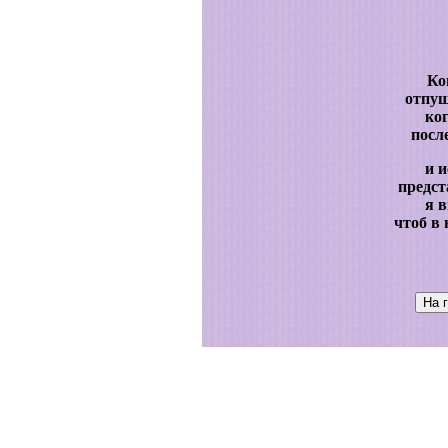
Ко
отпущ
ко
посл
и 
предст
я в
чтоб в 