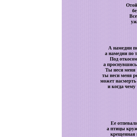
Отой
бе
Все
уж
А намедни п
а намедни по 
Под откосом
а проснувшись 
Ты неси меня 
ты неси меня р
может насмерть 
и когда чему 
Ее отпевал
а птицы круж
крещенная 