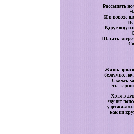
Рассыпать ноч
На
И в ворохе щ
Вс
Вдруг ощутит
О
Шагать вперед
Со
Жизнь прожит
бездумно, нач
Скажи, ка
ты терпиш
Хотя в ду
звучит попс
у девки-лжи
как ни крут