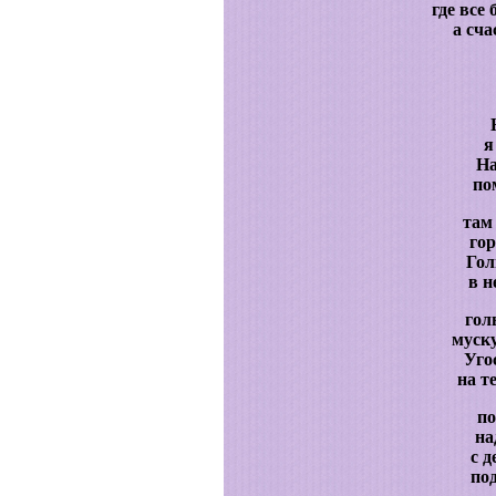
где все
а сча
я
На
по
там
го
Гол
в н
гол
муск
Уго
на т
по
на
с 
по