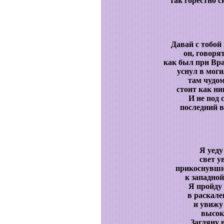
так горестно 
Давай с тобой
он, говоря
как был при Вра
уснул в мог
там чудом
стоит как н
И не под 
последний в
Я уеду
свет у
прикоснувши
к западной
Я пройду
в раскале
и увижу
высок
Загляну в