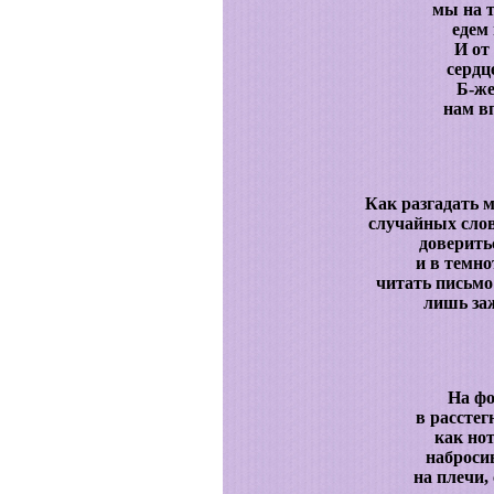
мы на 
едем
И от
сердц
Б-же
нам в
Как разгадать 
случайных сло
доверить
и в темно
читать письмо
лишь заж
На фо
в расстег
как но
наброси
на плечи,