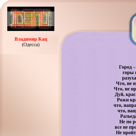
Владимир Кац
(Одесса)
Город –
горы 
разух
Что, не 
Что, не н
Дуй, крас
Рожи кр
что, напр
что, нап
Разъед
Не по р
все не пр
Не пройт