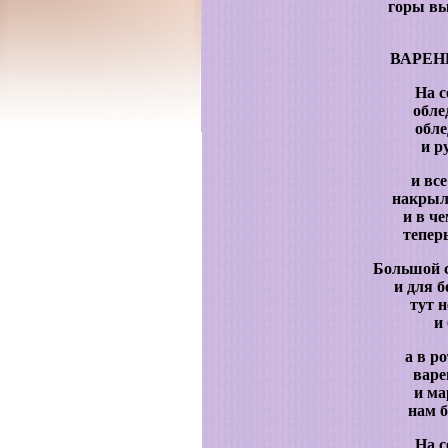
горы вы
ВАРЕН
На с
обле
обле
и р
и все
накрыл
и в ч
тепер
Большой с
и для 
тут 
и
а в р
варе
и ма
нам 
На с