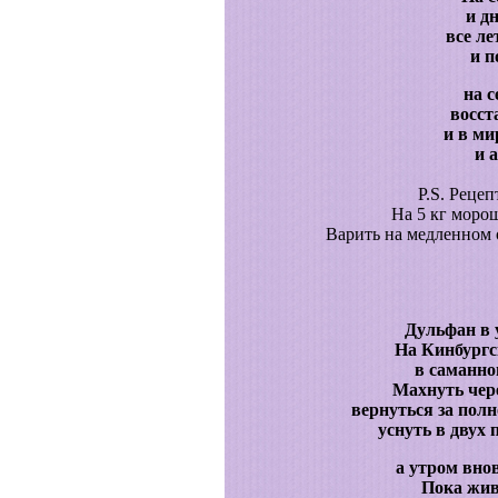
и д
все ле
и п
на с
восст
и в ми
и 
P.S. Рецеп
На 5 кг морош
Варить на медленном о
Дульфан в 
На Кинбургс
в саманно
Махнуть чере
вернуться за полн
уснуть в двух
а утром вно
Пока жив