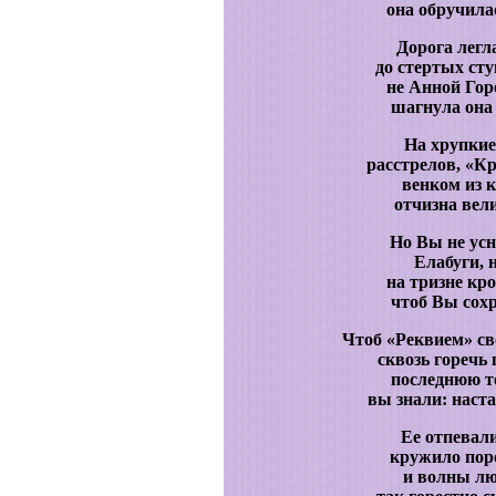
она обручила
Дорога легл
до стертых ст
не Анной Гор
шагнула она 
На хрупкие
расстрелов, «Кр
венком из 
отчизна вел
Но Вы не усн
Елабуги, 
на тризне кр
чтоб Вы сохр
Чтоб «Реквием» св
сквозь горечь 
последнюю то
вы знали: наст
Ее отпевал
кружило пор
и волны лю