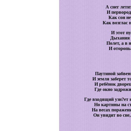
А снег летит
И первород
Как сон н
Как возглас 
И этот пу
Дыхания 
Полет, а в 
И оторопь:
Паутиной забвен
И земля заберет то
И ребёнок дворец
Где окно задрожи
Где входящий узн?ет и
Но картины на ст
На весах поражени
Он увидит во сне,