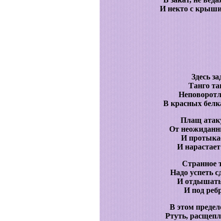
И некто с крыши 
Здесь за
Танго та
Неповоротл
В красных белк
Плащ атаку
От неожиданн
И протыкае
И нарастает
Странное т
Надо успеть с
И отдышатьс
И под ребр
В этом предел
Ртуть, расщепл