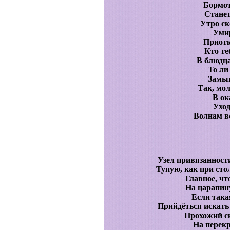
Бормот
Станет
Утро ск
Умир
Приотк
Кто те
В блюдца
То ли
Замык
Так, мол
В ок
Уход
Волнам в
Узел привязанност
Тупую, как при сто
Главное, чт
На царапину
Если така
Прийдёться искать 
Прохожий ск
На перекр