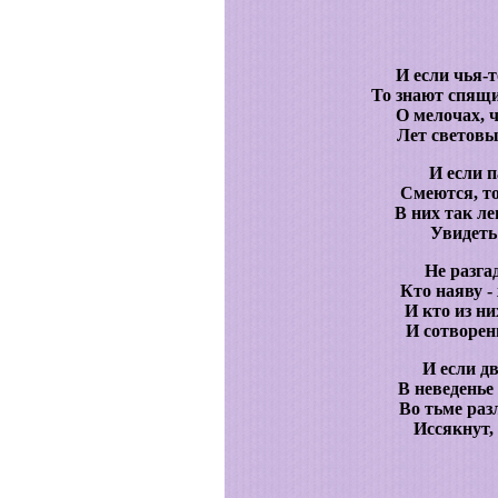
И если чья-т
То знают спящи
О мелочах, 
Лет световы
И если 
Смеются, то
В них так л
Увидеть 
Не разга
Кто наяву 
И кто из н
И сотворен
И если дв
В неведенье
Во тьме раз
Иссякнут,