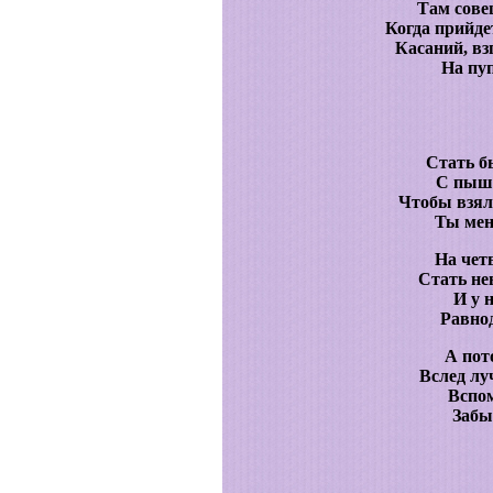
Там сове
Когда прийде
Касаний, вз
На пуп
Стать б
С пыш
Чтобы взял
Ты мен
На чет
Стать н
И у 
Равно
А пот
Вслед лу
Вспом
Забы