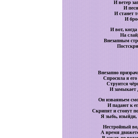
И ветер за
И песн
И станет т
И бро
И вот, когда
На слай
Внезапным стр
Постскри
Внезапно призрач
Спросила я его 
Струится чёр
И замыкает 
Он изваяньем смо
И падают к е
Скрипят и стонут п
Я зыбь, изыйди, 
Нестройный вод
А время движется
В закат, не веда