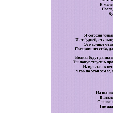
В желе
После
Бу
Я сегодня узн
а
ю
И от будней, отхлын
Это солнце четв
Потерявших себя, для
Волны будут дышать
Ты почувствуешь прав
И, врастая в пе
Чтоб на этой земле, 
На цыпоч
В глаза
Слепое 
Где па