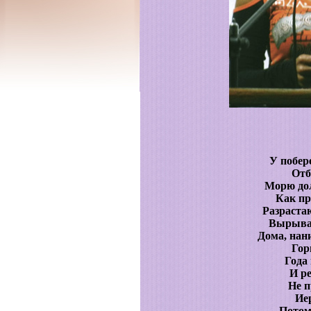
У побер
Отб
Морю до
Как пр
Разраста
Вырывая
Дома, нан
Гор
Года
И ре
Не п
Ие
Потом