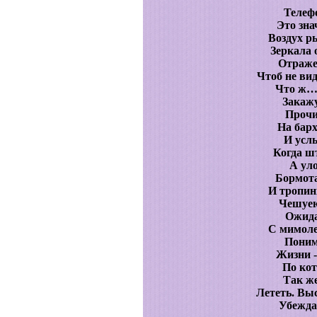
Телеф
Это зна
Воздух р
Зеркала 
Отражен
Чтоб не ви
Что ж… 
Закажу
Прочи
На барх
И усл
Когда ш
А уло
Бормота
И тропинк
Чешуею
Ожида
С мимоле
Поним
Жизни -
По кот
Так же
Лететь. Вы
Убеждае