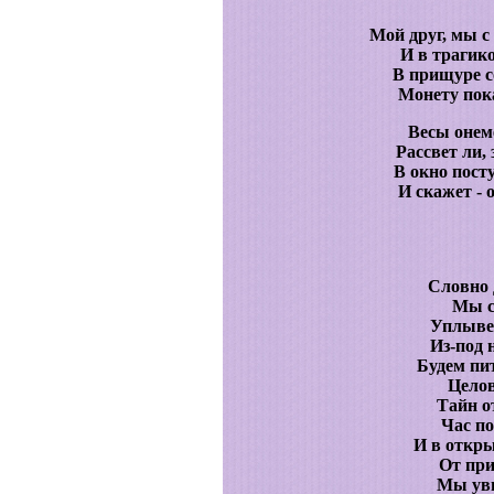
Мой друг, мы с
И в трагик
В прищуре с
Монету пока
Весы онем
Рассвет ли, 
В окно пост
И скажет - о
Словно 
Мы с
Уплывет
Из-под 
Будем пи
Целов
Тайн о
Час по
И в откр
От при
Мы ув