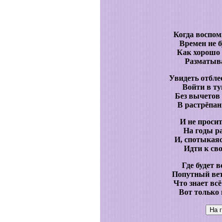
Когда воспо
Времен не б
Как хорошо 
Разматыва
Увидеть отбле
Войти в ту
Без вычетов 
В растрёпан
И не проси
На годы р
И, спотыкаяс
Идти к сво
Где будет в
Попутный вет
Что знает вс
Вот только 