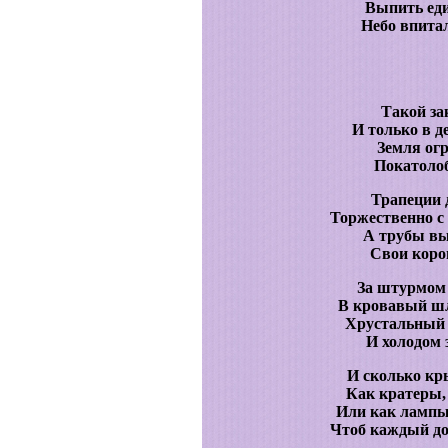
Выпить еди
Небо впитал
Такой за
И только в де
Земля ог
Покатолоб
Трапеции 
Торжественно с
А трубы вы
Свои коро
За штурмом
В кровавый шл
Хрустальный 
И холодом 
И сколько кры
Как кратеры,
Или как лампы
Чтоб каждый до