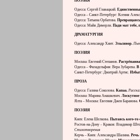
ПОЭЗИЯ
Одесса: Сергей Главацкий.
Единственный
Одесса – Санкт-Петербург: Ксения Алек
Одесса: Татьяна Орбатова.
Превращаясь 
Одесса: Майя Димерли.
Пади мат тебе, 
ДРАМАТУРГИЯ
Одесса: Александр Хинт.
Эльсинор.
Пье
ПОЭЗИЯ
Москва: Евгений Степанов.
Растрёпанна
Одесса – Филадельфия: Вера Зубарева.
В
Санкт-Петербург: Дмитрий Артис.
Избыт
ПРОЗА
Одесса: Галина Соколова.
Капаа.
Расска
Москва: Марина Анашкевич.
Лоскутное 
Ялта – Москва: Евгения Джен Баранова.
ПОЭЗИЯ
Киев: Елена Шелкова.
Пытаясь кого-то с
Ростов-на-Дону – Краков: Владимир Шт
Стихотворения
Керчь – Киев: Александра Шалина.
Речь 