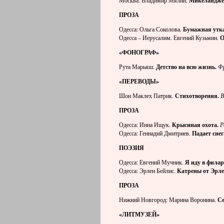
Москва: Владимир Мялин.
Микеланджел
ПРОЗА
Одесса: Ольга Соколова.
Бумажная утка
Одесса – Иерусалим. Евгений Кузьмин.
О
«ФОНОГРАФ»
Рута Марьяш.
Детство на всю жизнь.
Фр
«ПЕРЕВОДЫ»
Шон Маклех Патрик.
Стихотворения.
В
ПРОЗА
Одесса: Инна Ищук.
Крысиная охота.
Р
Одесса: Геннадий Дмитриев.
Падает снег
ПОЭЗИЯ
Одесса: Евгений Мучник.
Я иду в фила
Одесса: Эрлен Бейлис.
Катрены от Эрле
ПРОЗА
Нижний Новгород: Марина Воронина.
Се
«ЛИТМУЗЕЙ»