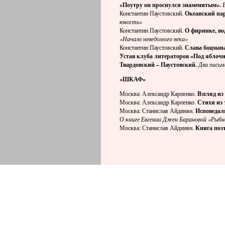
«Поутру он проснулся знаменитым».
Константин Паустовский.
Океанский пар
юность»
Константин Паустовский.
О фиринке, во
«Начало неведомого века»
Константин Паустовский.
Слава боцман
Устав клуба литераторов «Под яблоч
Твардовский – Паустовский.
Два письм
«ШКАФ»
Москва: Александр Карпенко.
Взгляд из
Москва: Александр Карпенко.
Стихи из 
Москва: Станислав Айдинян.
Исповедал
О книге Евгении Джен Барановой «Рыбн
Москва: Станислав Айдинян.
Книга поэ