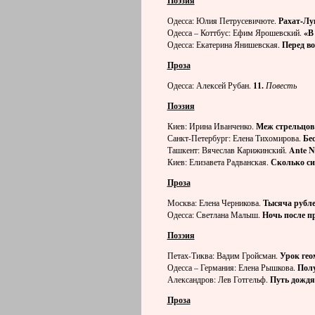
Поэзия
Одесса: Юлия Петрусевичюте.
Рахат-Лу
Одесса – Коттбус: Ефим Ярошевский.
«В
Одесса: Екатерина Янишевская.
Перед во
Проза
Одесса: Алексей Рубан.
11.
Повесть
Поэзия
Киев: Ирина Иванченко.
Меж стрельцов 
Санкт-Петербург: Елена Тихомирова.
Бе
Ташкент: Вячеслав Карижинский.
Ante
N
Киев: Елизавета Радванская.
Сколько сил
Проза
Москва: Елена Черникова.
Тысяча рубле
Одесса: Светлана Малыш.
Ночь после п
Позэия
Петах-Тиква: Вадим Гройсман.
Урок гео
Одесса – Германия: Елена Рышкова.
Полу
Александров: Лев Готгельф.
Путь дождя
Проза