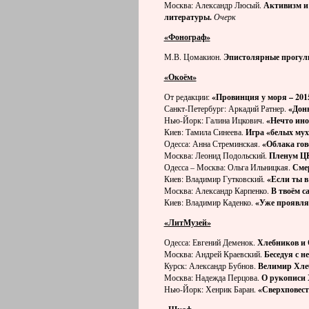
Москва: Александр Люсый.
Активизм и
литературы.
Очерк
«Фонограф»
М.В. Цомакион.
Эпистолярные прогул
«Окоём»
От редакции:
«Провинция у моря – 201
Санкт-Петербург: Аркадий Ратнер.
«
Донн
Нью-Йорк: Галина Ицкович.
«Нечто ин
Киев: Тамила Синеева.
Игра «белых мух
Одесса: Анна Стреминская.
«Облака гов
Москва: Леонид Подольский.
Пленум Ц
Одесса – Москва: Ольга Ильницкая.
Смер
Киев: Владимир Гутковский.
«Если ты в
Москва: Александр Карпенко.
В твоём с
Киев: Владимир Каденко.
«Уже проявля
«ЛитМузей»
Одесса: Евгений Деменок.
Хлебников и 
Москва: Андрей Краевский.
Беседуя с н
Курск: Александр Бубнов.
Велимир Хле
Москва: Надежда Перцова.
О рукописи 
Нью-Йорк: Хенрик Баран.
«Сверхповест