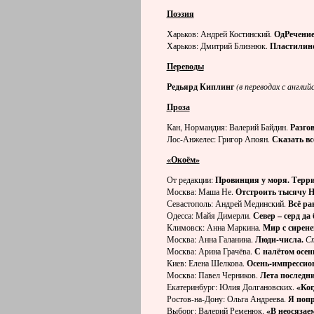
Поэзия
Харьков: Андрей Костинский.
ОдРечение
Харьков: Дмитрий Близнюк.
Пластилино
Переводы
Редьярд Киплинг
(в переводах с англи
Проза
Кан, Нормандия: Валерий Байдин.
Разго
Лос-Анжелес: Григор Апоян.
Сказать вс
«Окоём»
От редакции:
Провинция у моря. Терр
Москва: Маша Не.
Отстроить тысячу Н
Севастополь: Андрей Мединский.
Всё ра
Одесса: Майя Димерли.
Север – серд да 
Климовск: Анна Маркина.
Мир с сирен
Москва: Анна Галанина.
Люди-числа.
С
Москва: Арина Грачёва.
С налётом осен
Киев: Елена Шелкова.
Осень-импрессио
Москва: Павел Черников.
Лета последни
Екатеринбург: Юлия Долгановских.
«Ког
Ростов-на-Дону: Ольга Андреева.
Я попр
Выборг: Валерий Ременюк.
«В неосязае