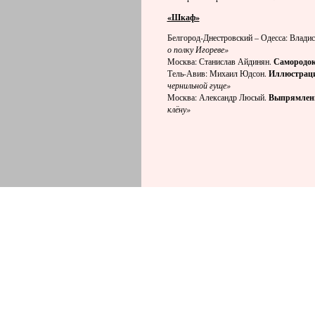
«Шкаф»
Белгород-Днестровский – Одесса: Влади
о полку Игореве»
Москва: Станислав Айдинян.
Самородок
Тель-Авив: Михаил Юдсон.
Иллюстраци
чернильной гуще»
Москва: Александр Люсый.
Выпрямлени
клёну»