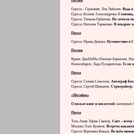
Поэзия
Одесса – Германия: Лев Либолев.
Вода к 
Одесса: Ксения Александрова.
Станешь, 
Одесса: Татьяна Орбатова.
Их лечили м
Одесса: Наталия Тараненко.
В пекарне з
Проза
Одесса: Ирина Дежева.
Путешествие в 
Поэзия
Крым: ДжеНиМа
(Евгения Баранова, Н
Новосибирск: Лада Пузыревская.
Если м
Проза
Одесса: Галина Соколова.
Автограф Бог
Одесса: Сергей Шаманов.
Стритрейсер.
«Мегафон»
О пользе книг и писателей
(интервью 
Проза
Тель-Авив: Ефим Гаммер.
Свет – всему 
Москва: Олег Куимов.
Встреча наканун
Одесса: Вероника Коваль.
Во всём винов