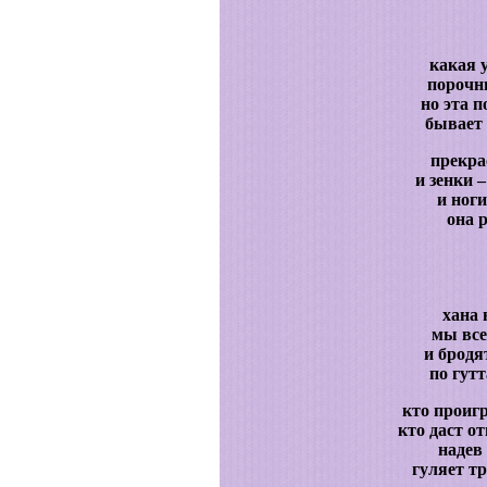
какая 
порочны
но эта п
бывает 
прекра
и зенки 
и ноги
она 
хана 
мы все
и бродя
по гут
кто проигр
кто даст от
надев
гуляет т