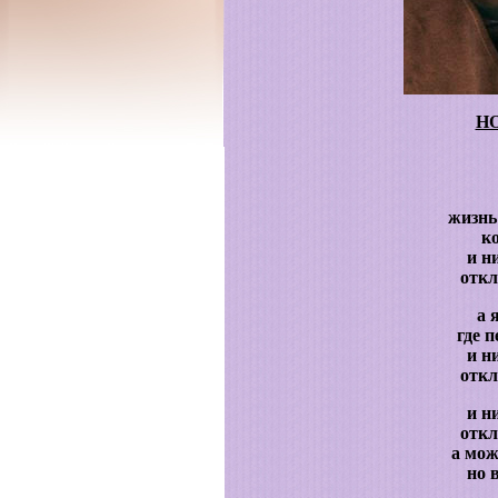
НО
жизнь
к
и н
откл
а 
где 
и н
откл
и н
откл
а мож
но 