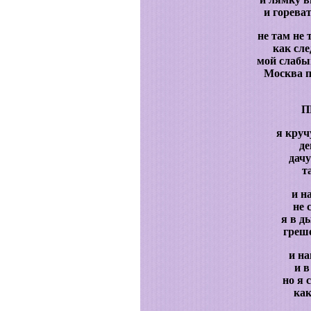
и горева
не там не 
как сле
мой слаб
Москва 
П
я круч
де
дачу
т
и н
не 
я в д
греше
и на
и в
но я 
как