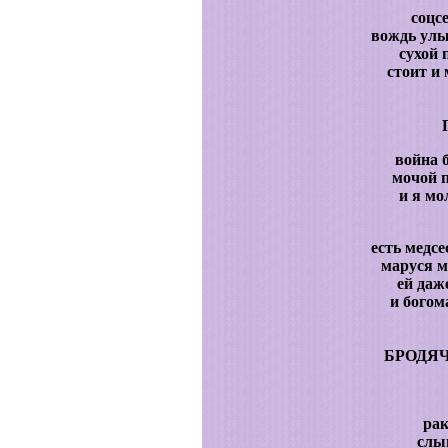
соцс
вождь улы
сухой 
стоит и
война 
мочой 
и я мо
есть медсе
маруся 
ей даж
и богом
БРОДЯ
ра
слы