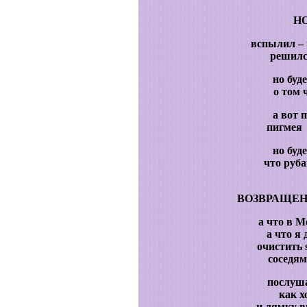
НО
вспылил – 
решилс
но буд
о том 
а вот 
пигмея 
но буд
что руба
ВОЗВРАЩЕН
а что в М
а что я
очистить 
соседя
послуш
как х
и лямку в