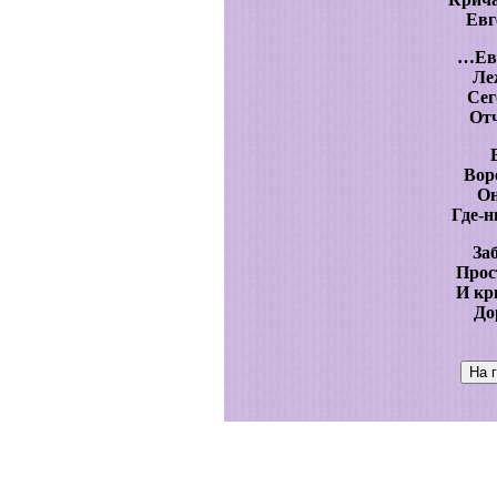
Евг
…Евг
Ле
Сег
От
Вор
Он
Где-н
За
Прос
И кр
До