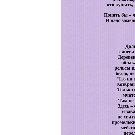
что кушать, 
Понять бы – 
И надо замен
Даль
синев
Дереве
облак
рельсы ш
было, не
Что ни 
возвращ
Только 
мчатс
Там не
Здесь – 
и зав
не хват
промельк
чей-то
пере