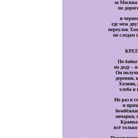
за Москва-
по дорог
и черне
где меж дву
переулок Хох
по следам 
КРЕ
По бабке
по деду –
Он получи
деревня, к
Хозяин, 
хлеба и
Но раз в 
и прих
бомбёжки,
овчарки, 
Краюха 
всё только
Проснувшис