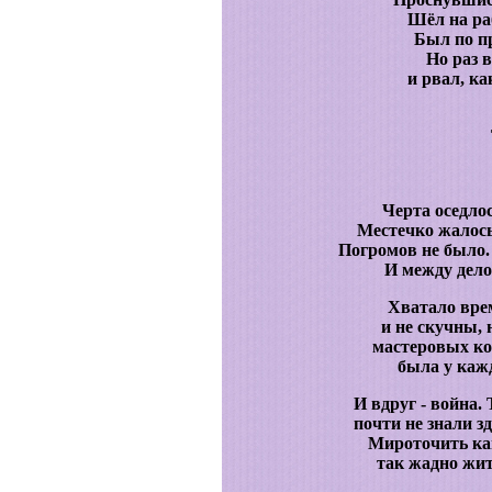
Шёл на раб
Был по пр
Но раз в
и рвал, ка
Черта оседло
Местечко жалось
Погромов не было.
И между дело
Хватало врем
и не скучны, 
мастеровых ко
была у кажд
И вдруг - война
почти не знали з
Мироточить кан
так жадно жит