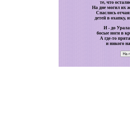
те, что остали
На дне могил их 
Спаслись отчая
детей в охапку, 
И - до Урал
босые ноги в к
А где-то прят
и никого н