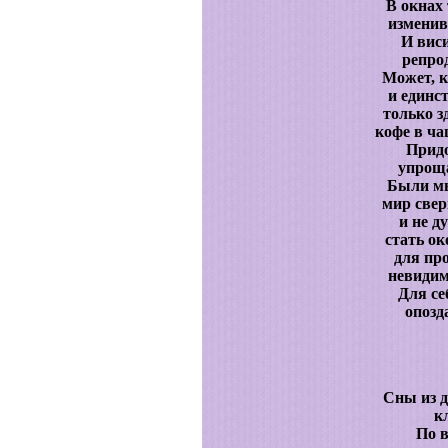
В окнах 
изменив
И виси
репро
Может, 
и единс
только з
кофе в ча
Прид
упроща
Были мы
мир свер
и не д
стать о
для пр
невидимк
Для се
опозд
Сны из д
к
По в