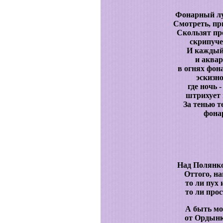
Фонарный л
Смотреть, п
Скользят про
скрипуче
И каждый 
и аквар
в огнях фон
эскизно
где ночь 
штрихует 
За тенью те
фона
Над Полянкой
Оттого, на
то ли пух
то ли про
А быть мо
от Ордынк