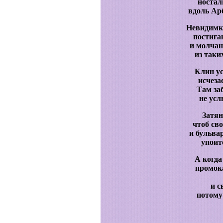
ностал
вдоль Арб
Невидимко
постига
и молчан
из таки
Клин у
исчеза
Там за
не усл
Затян
чтоб св
и бульва
упоит
А когда
промока
и с
потому