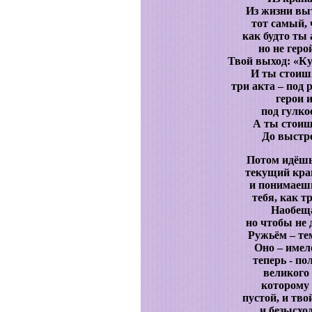
Из жизни выт
тот самый, 
как будто ты
но не геро
Твой выход: «Ку
И ты стоиш
три акта – под 
герои 
под гулко
А ты стоиш
До выстре
Потом идёшь 
текущий кран
и понимаешь 
тебя, как 
Наобеща
но чтобы не 
Ружьём – те
Оно – имел
теперь - п
великого 
которому 
пустой, и тво
и безысхо