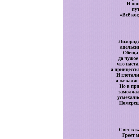
И по
пут
«Всё ког
Лихоради
апельси
Обещал
да чужое
что наста
а принцессы
И глотали
и жевалис
Но в пр
замолча
усмехали
Померещ
Свет в к
Греет 