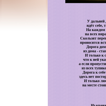
У дальней 
идёт себе,
На каждом 
на всех вир
Скользят пере
проносятся в
Дорога дом
из дома - ст
И только к с
что к ней ук
а если пропуст
из всех тупик
Дорога к себе
здесь нет пост
И только лю
на месте сто
Из крана