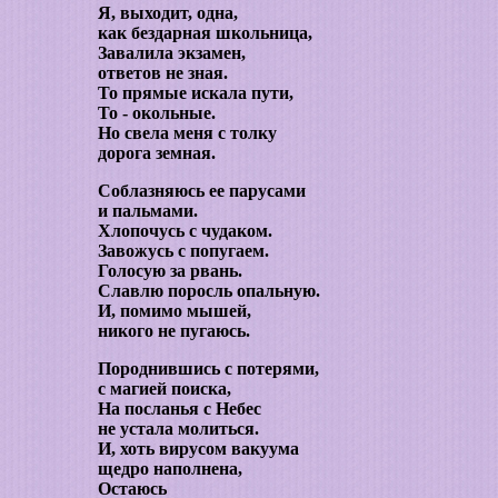
Я, выходит, одна,
как бездарная школьница,
Завалила экзамен,
ответов не зная.
То прямые искала пути,
То - окольные.
Но свела меня с толку
дорога земная.
Соблазняюсь ее парусами
и пальмами.
Хлопочусь с чудаком.
Завожусь с попугаем.
Голосую за рвань.
Славлю поросль опальную.
И, помимо мышей,
никого не пугаюсь.
Породнившись с потерями,
с магией поиска,
На посланья с Небес
не устала молиться.
И, хоть вирусом вакуума
щедро наполнена,
Остаюсь