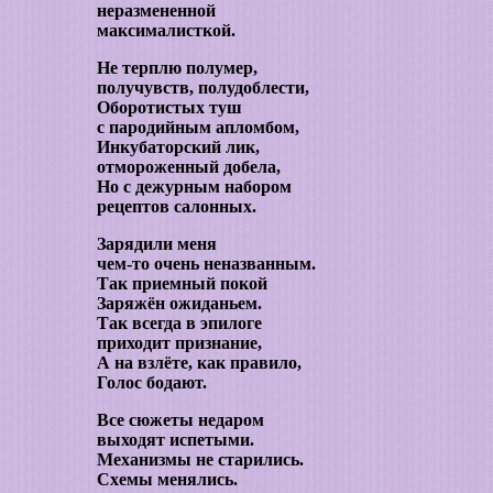
неразмененной
максималисткой.
Не терплю полумер,
получувств, полудоблести,
Оборотистых туш
с пародийным апломбом,
Инкубаторский лик,
отмороженный добела,
Но с дежурным набором
рецептов салонных.
Зарядили меня
чем-то очень неназванным.
Так приемный покой
Заряжён ожиданьем.
Так всегда в эпилоге
приходит признание,
А на взлёте, как правило,
Голос бодают.
Все сюжеты недаром
выходят испетыми.
Механизмы не старились.
Схемы менялись.