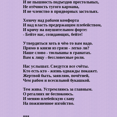
И не пышность подъездов престольных,
Не отёчность тугого кармана,
И не членство в придворных застольях.
Хохочу над рабами комфорта
И над власть предержащим плебейством,
И кричу на внушительном форте:
- Бейте нас, созидающих, бейте!
Утвердиться хоть в чём-то вам надо.
Прямо в князи из грязи - легко ли?
Наше слово - тюльпаны в гранатах.
Вам к лицу - бессловесные роли.
Нас услышат. Сведутся все счёты.
Кто есть кто - жизнь однажды покажет.
Жертвой быть, заявляю, почётней,
Чем рабом и всесильной букашкой.
Тем жива. Устремляюсь за главным.
О регалиях не беспокоюсь.
И меняю плебейскую славу
На пожизненное изгойство.
***