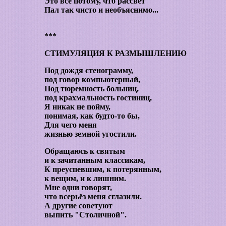
Это всё потому, что рассвет
Пал так чисто и необъяснимо...
***
СТИМУЛЯЦИЯ К РАЗМЫШЛЕНИЮ
Под дождя стенограмму,
под говор компьютерный,
Под тюремность больниц,
под крахмальность гостиниц,
Я никак не пойму,
понимая, как будто-то бы,
Для чего меня
жизнью земной угостили.
Обращаюсь к святым
и к зачитанным классикам,
К преуспевшим, к потерянным,
к вещим, и к лишним.
Мне одни говорят,
что всерьёз меня сглазили.
А другие советуют
выпить "Столичной".