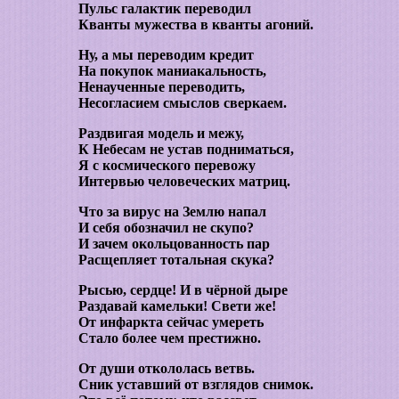
Пульс галактик переводил
Кванты мужества в кванты агоний.
Ну, а мы переводим кредит
На покупок маниакальность,
Ненаученные переводить,
Несогласием смыслов сверкаем.
Раздвигая модель и межу,
К Небесам не устав подниматься,
Я с космического перевожу
Интервью человеческих матриц.
Что за вирус на Землю напал
И себя обозначил не скупо?
И зачем окольцованность пар
Расщепляет тотальная скука?
Рысью, сердце! И в чёрной дыре
Раздавай камельки! Свети же!
От инфаркта сейчас умереть
Стало более чем престижно.
От души откололась ветвь.
Сник уставший от взглядов снимок.