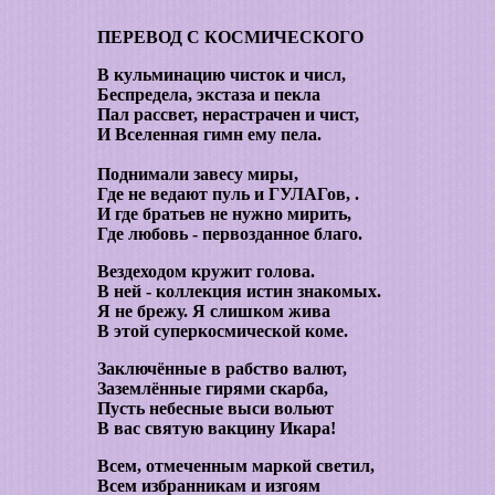
ПЕРЕВОД С КОСМИЧЕСКОГО
В кульминацию чисток и числ,
Беспредела, экстаза и пекла
Пал рассвет, нерастрачен и чист,
И Вселенная гимн ему пела.
Поднимали завесу миры,
Где не ведают пуль и ГУЛАГов, .
И где братьев не нужно мирить,
Где любовь - первозданное благо.
Вездеходом кружит голова.
В ней - коллекция истин знакомых.
Я не брежу. Я слишком жива
В этой суперкосмической коме.
Заключённые в рабство валют,
Заземлённые гирями скарба,
Пусть небесные выси вольют
В вас святую вакцину Икара!
Всем, отмеченным маркой светил,
Всем избранникам и изгоям