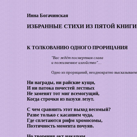
Инна Богачинская
ИЗБРАННЫЕ СТИХИ ИЗ ПЯТОЙ КНИГИ
К ТОЛКОВАНИЮ ОДНОГО ПРОРИЦАНИЯ
"Вас ждёт посмертная слава
и пожизненное изгойство"…
Одно из прорицаний, неоднократно высказываем
Ни награды, ни райские кущи,
И ни патока почестей лестных
Не заменят тот миг всемогущий,
Когда строчки из пазухи лезут.
С чем сравнить этот выход весомый?
Разве только с касанием чуда,
Где сплетаются рифм хромосомы,
Поэтичность момента почуяв.
Но творения акт наказуем.