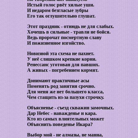
Истый голос рвёт хилые уши.
И недаром безгласые зубры
Его так оглушительно глушат.
Этот праздник - отнюдь не для слабых.
Хочешь в сильные - травли не бойся.
Ведь пророчат посмертную славу
И пожизненное изгойство.
Новизной эта схема не пахнет.
У неё слишком крепкие корни.
Ренессанс уготован для павших.
А живых - погребением кормят.
Донимают практичные асы
Поменять род занятия срочно.
Для меня же нет большего класса,
Чем стащить из-за пазухи строчку.
Объясненье - съезд скважин замочных.
Дар Небес - наважденье и кара.
Кто из самых влиятельных может
Объяснить поведенье Икара?
Выбор мой - не алмазы, не манна,