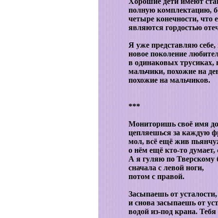
Хорошие дети имеют ста
полную комплектацию, б
четыре конечности, что е
являются гордостью отеч
Я уже представляю себе,
новое поколение любите
в одинаковых трусиках, 
мальчики, похожие на дев
похожие на мальчиков.
***
Мониторишь своё имя до 
цепляешься за каждую фра
мол, всё ещё жив пьянчуж
о нём ещё кто-то думает, 
А я гуляю по Тверскому 
сначала с левой ноги,
потом с правой.
Засыпаешь от усталости,
и снова засыпаешь от ус
водой из-под крана. Тебя