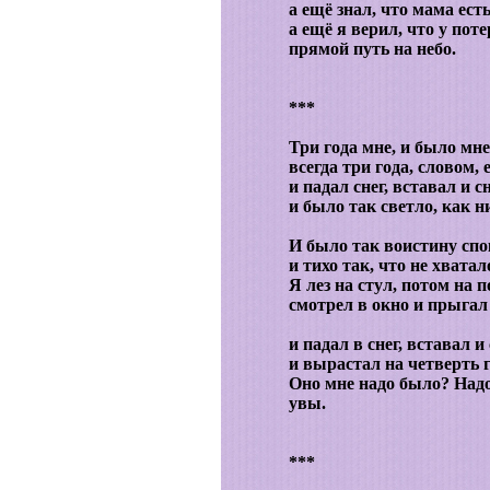
а ещё знал, что мама есть
а ещё я верил, что у пот
прямой путь на небо.
***
Три года мне, и было мне
всегда три года, словом, 
и падал снег, вставал и с
и было так светло, как н
И было так воистину спо
и тихо так, что не хватал
Я лез на стул, потом на 
смотрел в окно и прыгал 
и падал в снег, вставал и
и вырастал на четверть 
Оно мне надо было? Надо
увы.
***