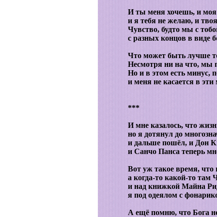
И ты меня хочешь, и моя
и я тебя не желаю, и твоя
Чувство, будто мы с тоб
с разных концов в виде бо
Что может быть лучше то
Несмотря ни на что, мы
Но и в этом есть минус, 
и меня не касается в эти
***
И мне казалось, что жизн
но я дотянул до многозн
и дальше пошёл, и Дон К
и Санчо Панса теперь мн
Вот уж такое время, что 
а когда-то какой-то там
и над книжкой Майна Ри
я под одеялом с фонарико
А ещё помню, что Бога н