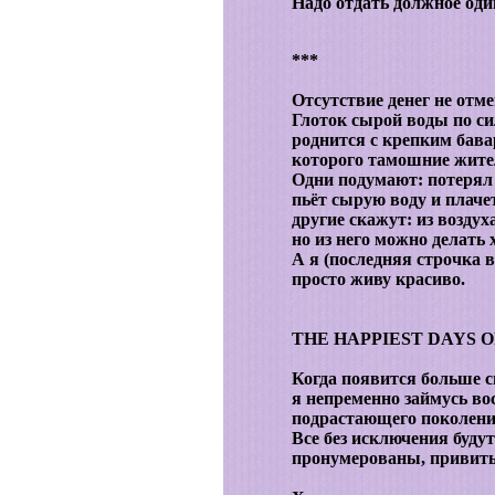
Надо отдать должное оди
***
Отсутствие денег не отм
Глоток сырой воды по си
роднится с крепким бава
которого тамошние жите
Одни подумают: потерял 
пьёт сырую воду и плаче
другие скажут: из воздух
но из него можно делать 
А я (последняя строчка 
просто живу красиво.
THE HAPPIEST DAYS O
Когда появится больше с
я непременно займусь в
подрастающего поколени
Все без исключения буду
пронумерованы, привиты