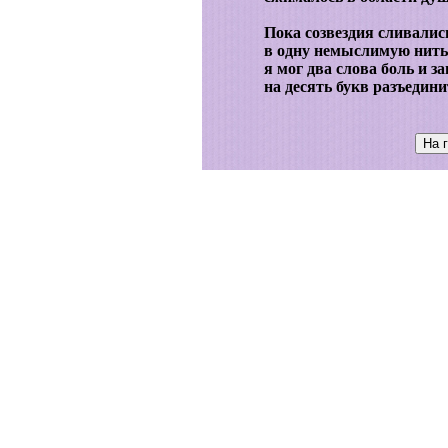
Пока созвездия сливалис
в одну немыслимую нить
я мог два слова боль и з
на десять букв разъедини