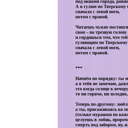
под окнами города, ровно
А я гуляю по Тверскому 
сначала с левой ноги,
потом с правой.
Читаешь чужие постинги
свои – на трезвую голов
и гордишься тем, что те
гуляющим по Тверскому 
сначала с левой ноги,
потом с правой.
***
Начнём по порядку: ты 
а я тебя не замечаю, даж
это когда солнце к вечер
то ни горячо, ни холодно
Теперь по-другому: люблю
а ты, присаживаясь ко м
(только мурашки по коже
целуешь в лобик, проро
смерть под забором, ну, и