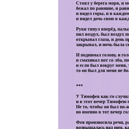
Стоял у берега моря, и м
бежал по равнине, и рав
и видел горы, и в каждом
и видел дочь свою в каж
Руки тянул вперёд, пальц
пил воздух, был воздух п
открывал глаза, и день 
закрывал, и ночь была с
И поднимал голову, и го
и смахивал пот со лба, по
и если был вокруг меня,
то он был для меня не бо
***
У Тимофея как-то случил
и в этот вечер Тимофею 
Не то, чтобы он был по-ж
но именно в тот вечер г
Фея произносила речи, р
возвышалась над ним, к