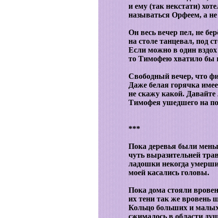
и ему (так некстати) хот
называться Орфеем, а не
Он весь вечер пел, не бер
на столе танцевал, под с
Если можно в один вздох
то Тимофею хватило бы 
Свободный вечер, что фи
Даже белая горячка имее
не скажу какой. Давайт
Тимофея ушедшего на по
***
Пока деревья были мень
чуть выразительней тра
ладошки некогда умерш
моей касались головы.
Пока дома стояли вровен
их тени так же вровень 
Кольцо больших и малых
сжималось в области душ