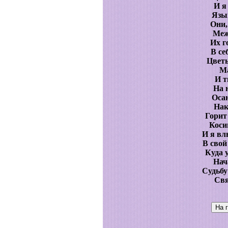
И я
Язык
Они,
Меж
Их г
В се
Цветы
М
И т
На н
Осан
Нак
Горит
Коси
И я вл
В свой
Куда 
Нач
Судьбу
Свя