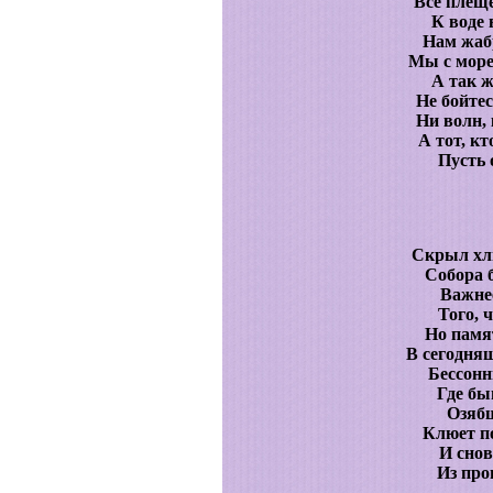
Все плеще
К воде 
Нам жабр
Мы с море
А так ж
Не бойтес
Ни волн,
А тот, кт
Пусть 
Скрыл хл
Собора 
Важнее
Того, 
Но памя
В сегодня
Бессонн
Где бы
Озябш
Клюет по
И снов
Из про