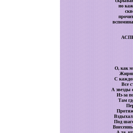
скрываю
но каж
скв
прочит
вспомина
АСП
О, как 
Жирны
С каждо
Все с
А звезды 
Из-за п
Там гд
Пе
Протяж
Вздыхал
Под шаг
Внесенны
А те, ч