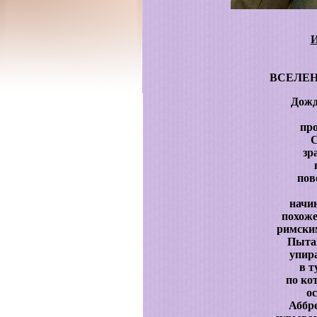
ВСЕЛЕН
Дожд
про
С
зр
пов
начин
похоже
римски
Пытая
упир
в т
по ко
о
Аббр