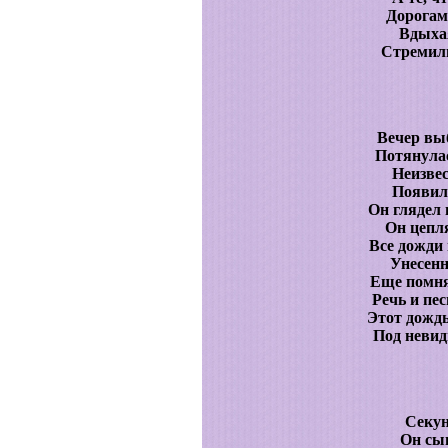
Дорогам
Вдыха
Стремили
Вечер вы
Потянулас
Неизвес
Появилс
Он глядел 
Он цепл
Все дожди 
Унесенн
Еще помня
Речь и пе
Этот дождь
Под невид
Секун
Он сып