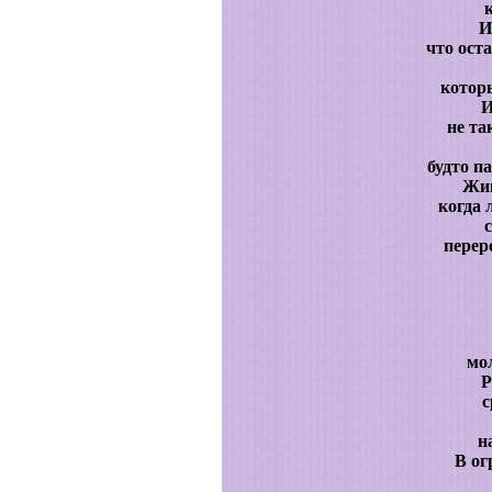
И
что ост
котор
И
не та
будто п
Жив
когда 
перер
мо
Р
с
н
В ог