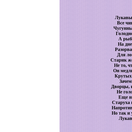
Лукавы
Все чи
Чугунны
Голодно
А рыб
На дне
Разорва
Для ло
Старик же
Не то, 
Он медли
Крутых 
Зачем
Дворцы, 
Не голо
Еще н
Старуха 
Напротив
Но так и
Лукав