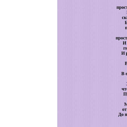
прос
ск
Б
прос
И
г
И 
В
В 
чт
П
М
от
До 