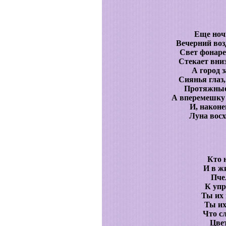
Еще ночн
Вечерний воз
Свет фонаре
Стекает вни
А город 
Сиянья глаз
Протяжные
А вперемешку 
И, наконе
Луна восх
Кто 
И в ж
Пче
К упр
Ты их 
Ты их
Что с
Цве