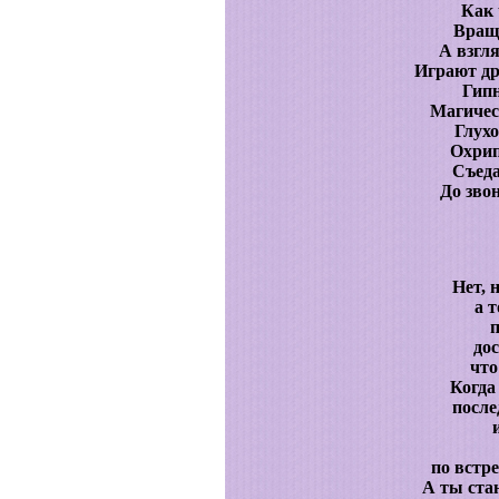
Как 
Враща
А взгл
Играют др
Гипн
Магичес
Глухо
Охрип
Съеда
До зво
Нет, 
а 
п
дос
что
Когда
после
по встр
А ты ста