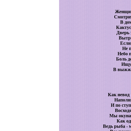
Женщина
Смотрит
В дом
Кактус
Дверь 
Вытри
Если
Не 
Небо 
Боль д
Ищут
В выжже
Как невод
Наполни
И по сту
Восходя
Мы окунае
Как од
Ведь рыба - 